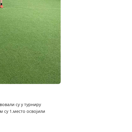
вовали су у турниру
м су 1.место освојили