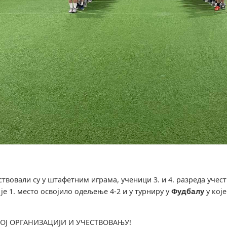
ствовали су у штафетним играма, ученици 3. и 4. разреда учест
м је 1. место освојило одељење 4-2 и у турниру у
Фудбалу
у које
НОЈ ОРГАНИЗАЦИЈИ И УЧЕСТВОВАЊУ!