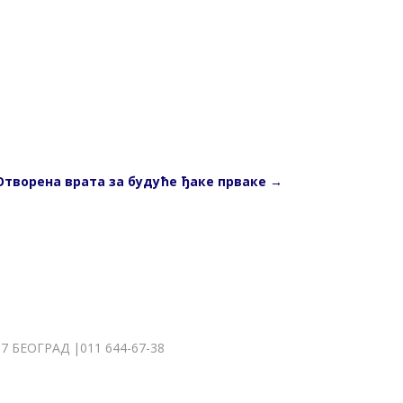
Отворена врата за будуће ђаке прваке
→
БЕОГРАД |011 644-67-38