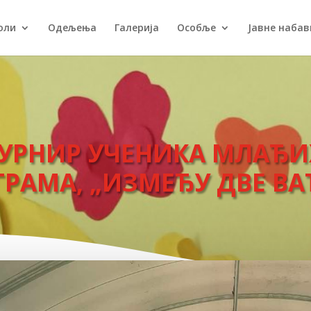
оли
Одељења
Галерија
Особље
Јавне набав
УРНИР УЧЕНИКА МЛАЂИХ
АМА, „ИЗМЕЂУ ДВЕ ВА