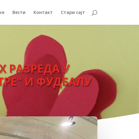
ке
Вести
Контакт
Стари сајт
 РАЗРЕДА У
ТРЕ“ И ФУДБАЛУ