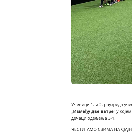
Ученици 1. и 2. раузреда уче
„
Између две ватре
“ у које
дечаци одељења 3-1.
ЧЕСТИТАМО СВИМА НА СЈАЈ