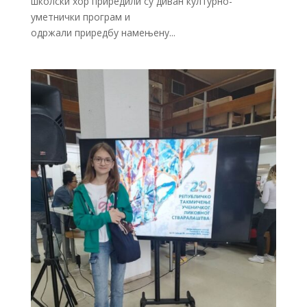
школски хор приредили су диван културно-
уметнички програм и
одржали приредбу намењену...