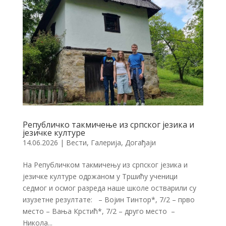
Републичко такмичење из српског језика и
језичке културе
14.06.2026
|
Вести
,
Галерија
,
Догађаји
На Републичком такмичењу из српског језика и
језичке културе одржаном у Тршићу ученици
седмог и осмог разреда наше школе остварили су
изузетне резултате: – Војин Тинтор*, 7/2 – прво
место – Вања Крстић*, 7/2 – друго место –
Никола...