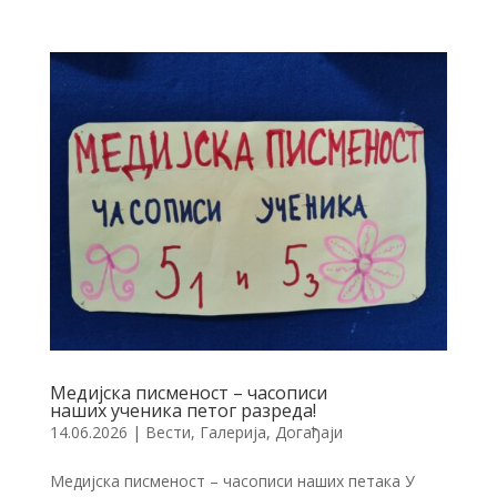
Медијска писменост – часописи
наших ученика петог разреда!
14.06.2026
|
Вести
,
Галерија
,
Догађаји
Медијска писменост – часописи наших петака У