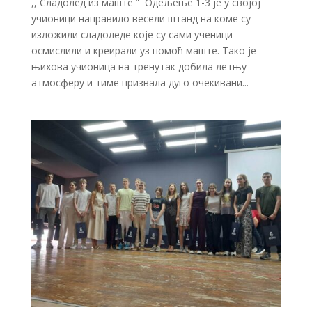
,, Сладолед из маште ” Одељење 1-3 је у својој
учионици направило весели штанд на коме су
изложили сладоледе које су сами ученици
осмислили и креирали уз помоћ маште. Тако је
њихова учионица на тренутак добила летњу
атмосферу и тиме призвала дуго очекивани...