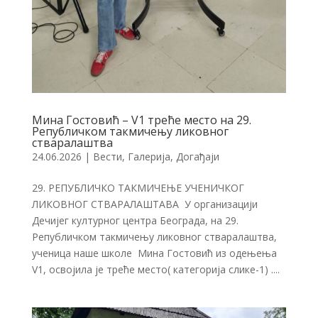
Мина Гостовић – V1 треће место на 29.
Републичком такмичењу ликовног
стваралаштва
24.06.2026
|
Вести
,
Галерија
,
Догађаји
29. РЕПУБЛИЧКО ТАКМИЧЕЊЕ УЧЕНИЧКОГ
ЛИКОВНОГ СТВАРАЛАШТАВА У организацији
Дечијег културног центра Београда, на 29.
Републичком такмичењу ликовног стваралаштва,
ученица наше школе Мина Гостовић из одењења
V1, освојила је треће место( категорија слике-1) ....