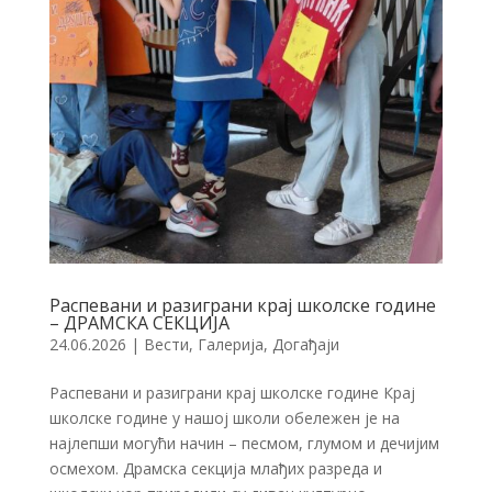
Распевани и разиграни крај школске године
– ДРАМСКА СЕКЦИЈА
24.06.2026
|
Вести
,
Галерија
,
Догађаји
Распевани и разиграни крај школске године Крај
школске године у нашој школи обележен је на
најлепши могући начин – песмом, глумом и дечијим
осмехом. Драмска секција млађих разреда и