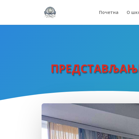
Почетна
О шк
ПРЕДСТАВЉАЊЕ