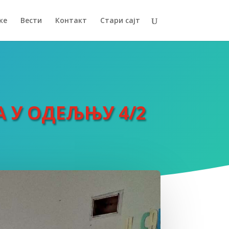
ке
Вести
Контакт
Стари сајт
 У ОДЕЉЊУ 4/2