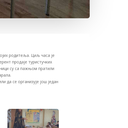
ојих родитеља. Циљ часа је
ерент продаје туристучких
еници су са пажњом пратили
арала.
ли да се организује још један