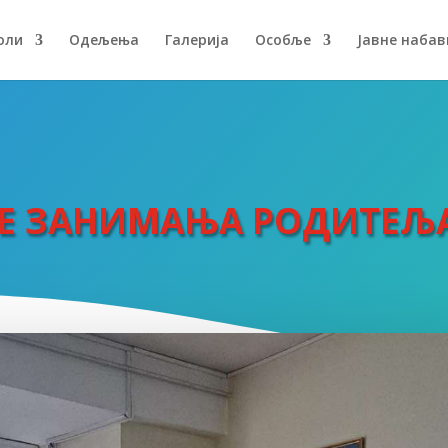
оли
Одељења
Галерија
Особље
Јавне набав
 ЗАНИМАЊА РОДИТЕЉА