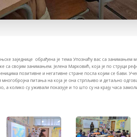
њске заједнице обрађена је тема Упознаћу вас са занимањем м
е са својим занимањем. Јелена Марковић, која је по струци реф
ченицима позитивне и негативне стране посла којим се бави. Уч
многобројна питања на која је она стрпљиво и детаљно одгов
, а колико су уживали показује и то што су на крају часа замоли