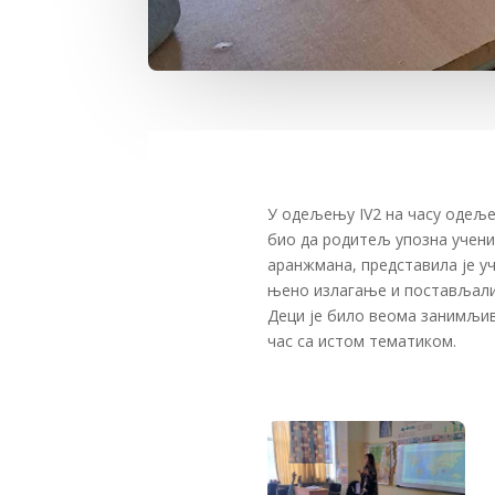
У одељењу IV2 на часу одеље
био да родитељ упозна ученик
аранжмана, представила је у
њено излагање и постављали 
Деци је било веома занимљиво
час са истом тематиком.