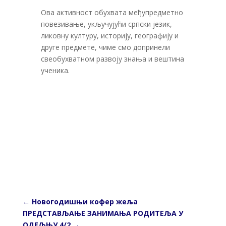
Ова активност обухвата међупредметно
повезивање, укључујући српски језик,
ликовну културу, историју, географију и
друге предмете, чиме смо допринели
свеобухватном развоју знања и вештина
ученика.
←
Новогодишњи кофер жеља
ПРЕДСТАВЉАЊЕ ЗАНИМАЊА РОДИТЕЉА У
ОДЕЉЊУ 4/2
→