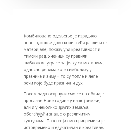
Комбиновано одељење је израдило
новогодишње дрво користећи различите
материјале, показујући креативност и
тимски рад. Ученици су правили
шаблонске украсе за јелку са мотивима,
односно речима које симболизују
празнике и зиму – то су топле и лепе
речи које буде празнични дух.
Током рада осврнули смо се на обичаје
прославе Нове године у нашој земљи,
али и у неколико других земаља,
обогаћујући знање о различитим
културама. Пано који смо припремили је
истовремено и едукативан и креативан.