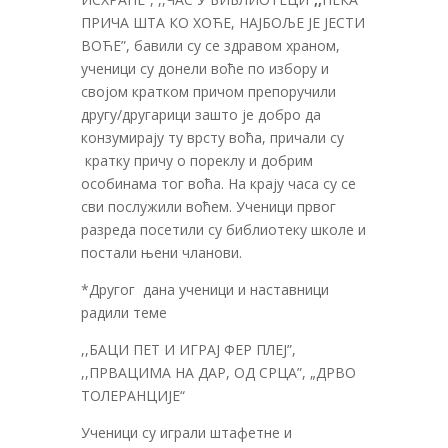
ПРИЧА ШТА КО ХОЋЕ, НАЈБОЉЕ ЈЕ ЈЕСТИ
ВОЋЕ”, бавили су се здравом храном,
ученици су донели воће по избору и
својом кратком причом препоручили
другу/другарици зашто је добро да
конзумирају ту врсту воћа, причали су
кратку причу о пореклу и добрим
особинама тог воћа. На крају часа су се
сви послужили воћем. Ученици првог
разреда посетили су библиотеку школе и
постали њени чланови.
*Другог дана ученици и наставници
радили теме
,,БАЦИ ПЕТ И ИГРАЈ ФЕР ПЛЕЈ”,
,,ПРВАЦИМА НА ДАР, ОД СРЦА”, „ДРВО
ТОЛЕРАНЦИЈЕ“
Ученици су играли штафетне и