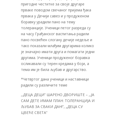
пригодне честитке за своје другаре
прваке поводом свечаног пријема ђака
првака у Дечији савез и у продуженом
боравку урадили пано на тему
толеранције. Ученици петог разреда су
на часу Грађанског васпитања радили
пано посвећен слогану дечије недеље и
тако показали млађим другарима колико
је значајно имати друга и помагати једни
другима. Ученици продуженог боравка
осликавали су терен кредама у боји, а
тема им је била љубав и другарство.
*Четвртог дана ученици и наставници
радили су различите теме
,,ДЕЦА ДЕЦИ” ШАРЕНО ДВОРИШТЕ – ,,ЈА
САМ ДЕТЕ ИМАМ ПЛАН: ТОЛЕРАНЦИЈА И
ЉУБАВ ЗА СВАКИ ДАН!”, „ДЕЦА СУ
ЦВЕЋЕ СВЕТА“