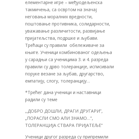
елементарне игре – међуодељенска
такмичења, са освртом на значај
неговања моралних вредности,
поштовање противника, солидарности,
уважавање различитости, развијање
пријатељства, подршке и љубави.
Трећаци су правили обележиваче за
књиге. Ученици комбинованог одељења
у сарадњи са ученицима 3. и 4. разреда
правили су дрво толеранције, исписивали
поруке везане за љубав, другарство,
емпатију, слогу, толеранцију…
*Трећег дана ученици и наставници
радили су теме
,,ДОБРО ДОШЛИ, ДРАГИ ДРУГАРИ”,
„ПОРАСЛИ СМО АЛИ ЗНАМО…“,
ТОЛЕРАНЦИЈА СТВАРА ПРИЈАТЕЉЕ“
Ученици другог разреда су припремили