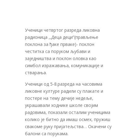
Ученици четвртог разреда ликовна
радионица ,,Деца деци”(прављење
поклона за ђаке прваке)- поклон
честитка са поруком љубави и
заједништва и поклон оловка као
симбол изражавања, комуникације и
стварања.
Ученици од 5-8.разреда на часовима
ликовне културе радили су плакате и
постере на тему дечије недеље,
украшавали ходнике школе својим
радовима, показали осталим ученицима
колико је битно да имаш осмех, пружиш
свакоме руку пријатељства… Окачени су
балони са порукама.