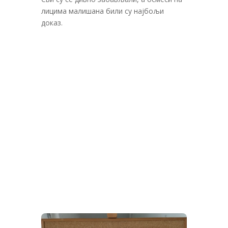
лицима малишана били су најбољи
доказ.