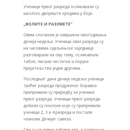
Ученици првог разреда осликавали су
школско двориште кредама у боји.
„ВОЛИТЕ И РАЗУМЕТЕ“
Овим слоганом је завршена овогодишња
дечија недеља. Ученици свих разреда су
на часовима одељењске заједнице
разговарали на ову тему, осликавали
табле, писали честитке и поруке
пријатељства једни другима.
Последњег дана дечије недеље ученици
трећег разреда продуженог боравка
припремили су приредбу за ученике
првог разреда. Ученици првог разреда
добили су поклоне које су припремили
ученици 2, 3 и 4.разреда и постали
чланови Дечијег савеза.
Сви су се дивно забављали, а осмеси на