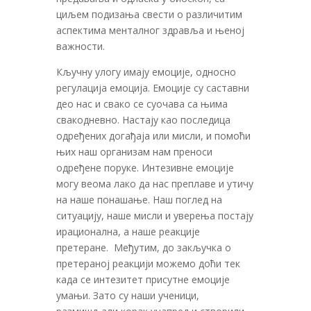
циљем подизања свести о различитим
аспектима менталног здравља и њеној
важности.
Кључну улогу имају емоције, односно
регулација емоција. Емоције су саставни
део нас и свако се суочава са њима
свакодневно. Настају као последица
одређених догађаја или мисли, и помоћи
њих наш организам нам преноси
одређене поруке. Интезивне емоције
могу веома лако да нас преплаве и утичу
на наше понашање. Наш поглед на
ситуацију, наше мисли и уверења постају
ирационална, а наше реакције
претеране. Међутим, до закључка о
претераној реакцији можемо доћи тек
када се интезитет присутне емоције
умањи. Зато су наши ученици,