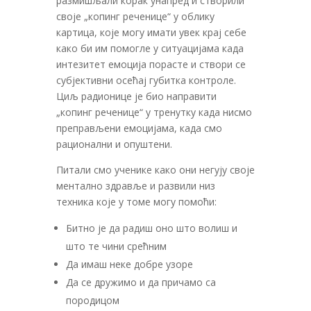
размишљали корак унапред и створили
своје „копинг реченице“ у облику
картица, које могу имати увек крај себе
како би им помогле у ситуацијама када
интезитет емоција порасте и створи се
субјективни осећај губитка контроле.
Циљ радионице је био направити
„копинг реченице“ у тренутку када нисмо
преправљени емоцијама, када смо
рационални и опуштени.
Питали смо ученике како они негују своје
ментално здравље и развили низ
техника које у томе могу помоћи:
Битно је да радиш оно што волиш и
што те чини срећним
Да имаш неке добре узоре
Да се дружимо и да причамо са
породицом