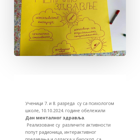
Ученици 7. и 8. разреда су са психологом
школе, 10.10.2024. године обележили
Дан менталног здравља
.
Реализоване су различите активности
попут радионица, интерактивног
предавања и одласка у биоскоп, са