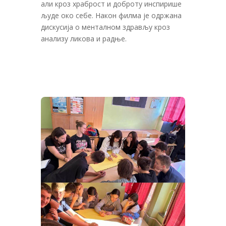
али кроз храброст и доброту инспирише
људе око себе.
Након филма је одржана
дискусија о менталном здрављу кроз
анализу ликова и радње.