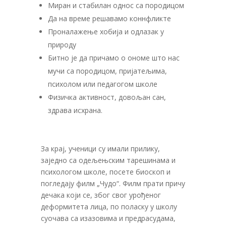
Миран и стабилан однос са породицом
Да на време решавамо коннфликте
Проналажење хобија и одлазак у
природу
Битно је да причамо о ономе што нас
мучи са породицом, пријатељима,
психолом или педагогом школе
Физичка активност, довољан сан,
здрава исхрана.
За крај, ученици су имали прилику,
заједно са одељењским тарешинама и
психологом школе, посете биоскоп и
погледају филм „Чудо“. Филм прати причу
дечака који се, због свог урођеног
деформитета лица, по поласку у школу
суочава са изазовима и предрасудама,