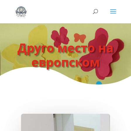
Друго место на
европском