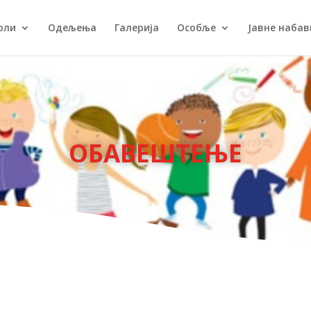
оли
Одељења
Галерија
Особље
Јавне набав
ОБАВЕШТЕЊЕ