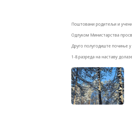
Поштовани родитељи и учени
Одлуком Министарства просве
Друго полугодиште почиње у 
1-8.разреда на наставу долаз