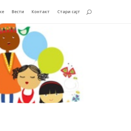
ке
Вести
Контакт
Стари сајт