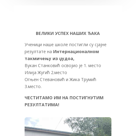
ВЕЛИКИ УСПЕХ НАШИХ ЂАКА
Ученици наше школе постигли су сјајне
резултате на
Интернационалном
такмичењу из џудоа,
Вукан Станковић освојио је 1. место
Илија Жугић 2.место
Огњен Стевановић и Жика Трумић
3.место.
ЧЕСТИТАМО ИМ НА ПОСТИГНУТИМ
РЕЗУЛТАТИМА!