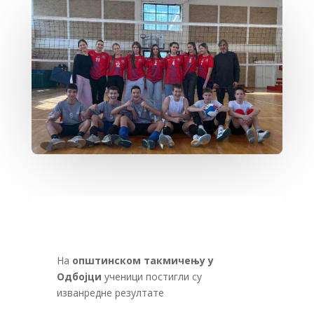
На
општинском такмичењу у
Одбојци
ученици постигли су
изванредне резултате