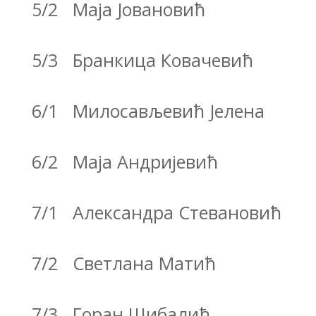
5/2 Mаја Јовановић
5/3 Бранкица Ковачевић
6/1 Милосављевић Јелена
6/2 Маја Андријевић
7/1 Aлександра Стевановић
7/2 Светлана Матић
7/3 Горан Шибалић