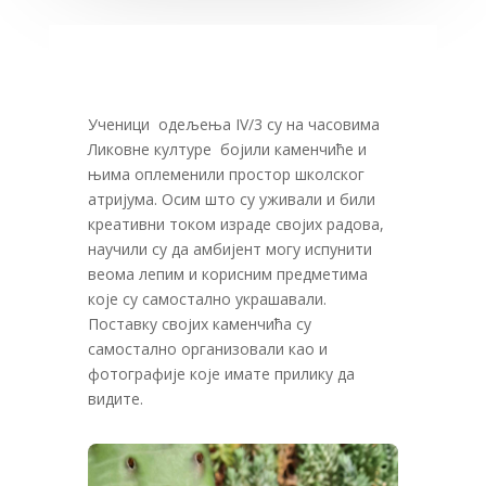
Ученици одељења IV/3 су на часовима
Ликовне културе бојили каменчиће и
њима оплеменили простор школског
атријума. Осим што су уживали и били
креативни током израде својих радова,
научили су да амбијент могу испунити
веома лепим и корисним предметима
које су самостално украшавали.
Поставку својих каменчића су
самостално организовали као и
фотографије које имате прилику да
видите.