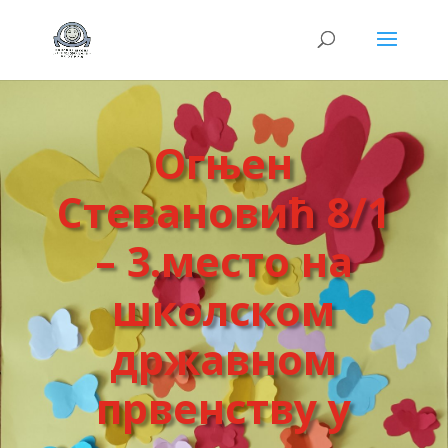
Огњен
Стевановић 8/1
– 3.место на
школском
државном
првенству у