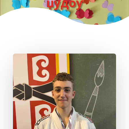
џудоу