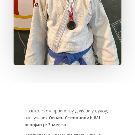
На школском првенству државе у џудоу,
наш ученик
Огњен Стевановић 8/1
освојио је 3.место.