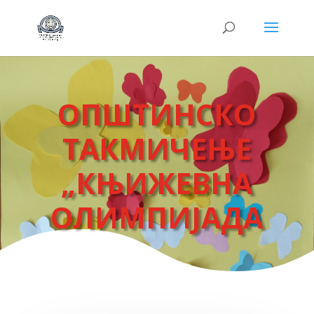
OПШТИНСКО
ТАКМИЧЕЊЕ
„КЊИЖЕВНА
ОЛИМПИЈАДА