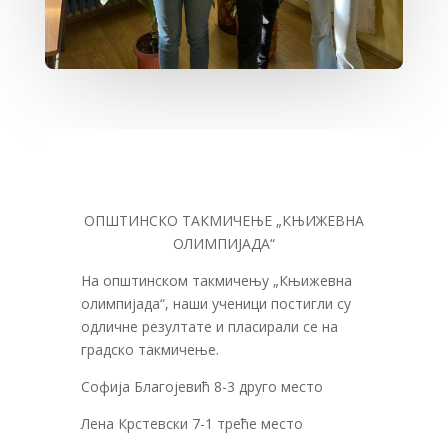
OПШТИНСКО ТАКМИЧЕЊЕ „КЊИЖЕВНА
ОЛИМПИЈАДА“
На општинском такмичењу „Књижевна
олимпијада“, наши ученици постигли су
одличне резултате и пласирали се на
градско такмичење.
Софија Благојевић 8-3 друго место
Лена Крстевски 7-1 треће место