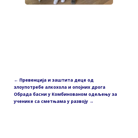
←
Превенција и заштита деце од
злоупотребе алкохола и опојних дрога
Обрада басни у Комбинованом одељењу за
ученике са сметњама у развоју
→