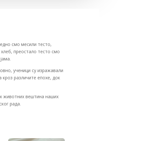
једно смо месили тесто,
 хлеб, преостало тесто смо
јама.
ковно, ученици су изражавали
а кроз различите епохе, док
их животних вештина наших
ског рада.