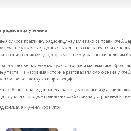
а радионица ученика
а су кроз практичну радионицу научили како се прави хлеб. За
за печење у школској кухињи. Након што смо направили основни
ликовање разних фигура, које смо затим украшавали воденим бо
рали у часове ликовне културе, историје и математике. Кроз ли
њу теста. На часовима историје разговарали смо о значају хлеб
али мерење састојака и пропорције.
ила забавна, она је допринела развоју моторике и функционалн
еца су учила о процесу прављења хлеба, значају стрпљења и тим
адионицама и учењу кроз игру!