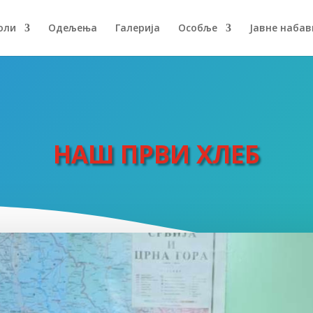
оли
Одељења
Галерија
Особље
Јавне набав
НАШ ПРВИ ХЛЕБ