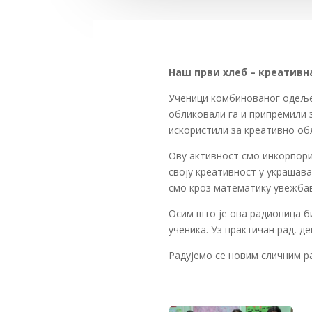
Наш први хлеб – креативн
Ученици комбинованог одељењ
обликовали га и припремили 
искористили за креативно об
Ову активност смо инкорпори
своју креативност у украшава
смо кроз математику увежбав
Осим што је ова радионица б
ученика. Уз практичан рад, д
Радујемо се новим сличним р