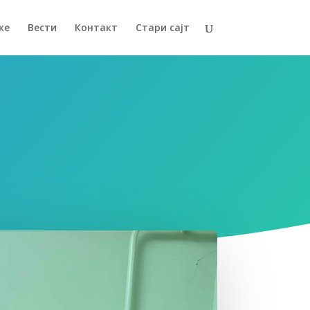
ке
Вести
Контакт
Стари сајт