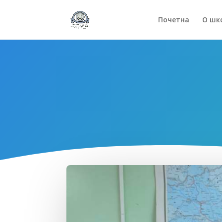
Почетна
О шк