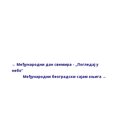
←
Међународни дан свемира - ,,Погледај у
небо“
Међународни београдски сајам књига
→