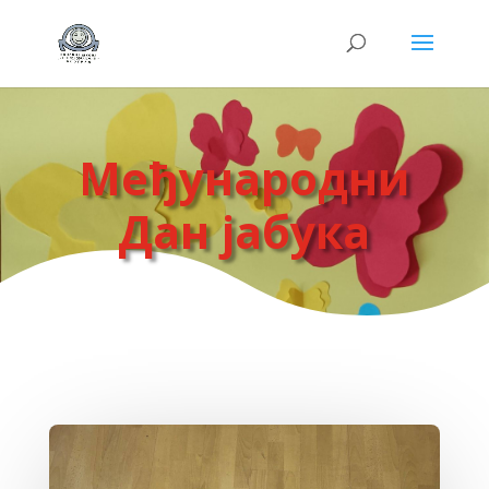
Међународни
Дан јабука