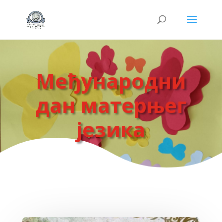
Meђународни
дан матерњег
језика