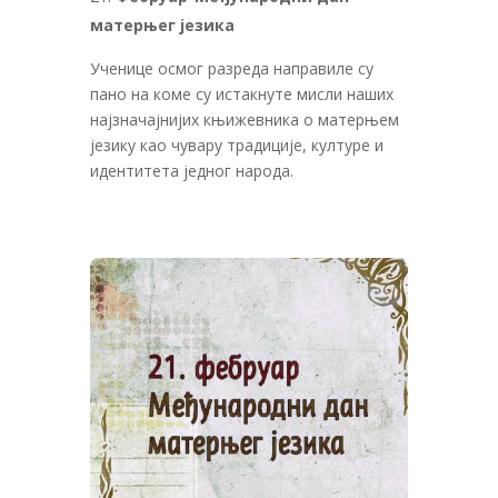
матерњег језика
Ученице осмог разреда направиле су
пано на коме су истакнуте мисли наших
најзначајнијих књижевника о матерњем
језику као чувару традиције, културе и
идентитета једног народа.