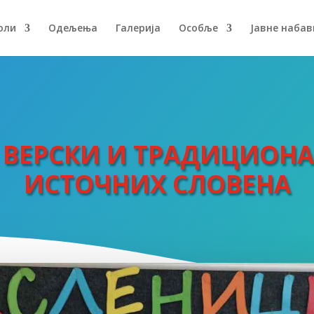
оли
Одељења
Галерија
Особље
Јавне набав
 ВЕРСКИ И ТРАДИЦИОН
ИСТОЧНИХ СЛОВЕНА