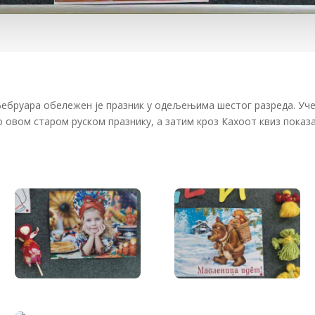
. фебруара обележен је празник у одељењима шестог разреда. Уч
 овом старом руском празнику, а затим кроз Кахоот квиз показал