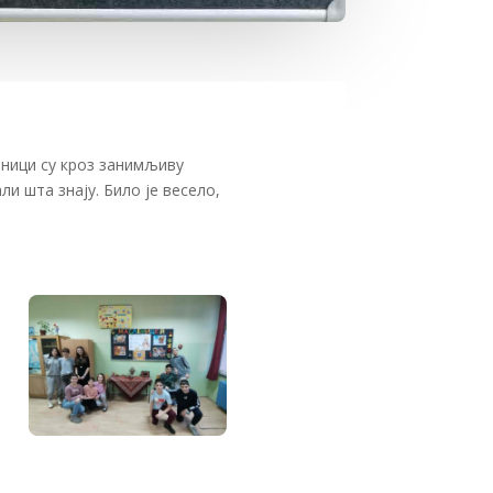
еници су кроз занимљиву
и шта знају. Било је весело,