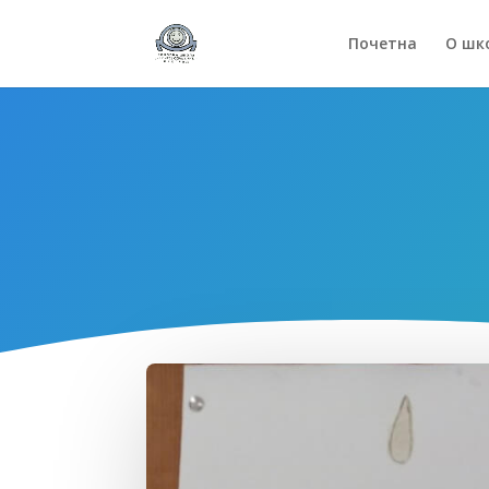
Почетна
О шк