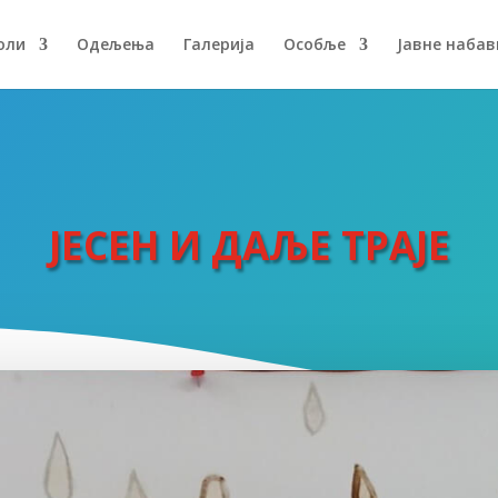
оли
Одељења
Галерија
Особље
Јавне набав
ЈЕСЕН И ДАЉЕ ТРАЈЕ