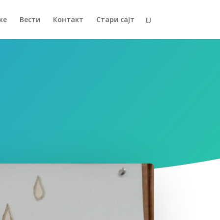
ке
Вести
Контакт
Стари сајт