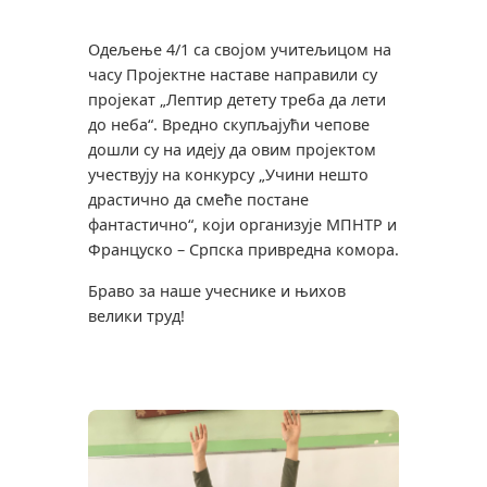
Одељење 4/1 са својом учитељицом на
часу Пројектне наставе направили су
пројекат „Лептир детету треба да лети
до неба“. Вредно скупљајући чепове
дошли су на идеју да овим пројектом
учествују на конкурсу „Учини нешто
драстично да смеће постане
фантастично“, који организује МПНТР и
Француско – Српска привредна комора.
Браво за наше учеснике и њихов
велики труд!