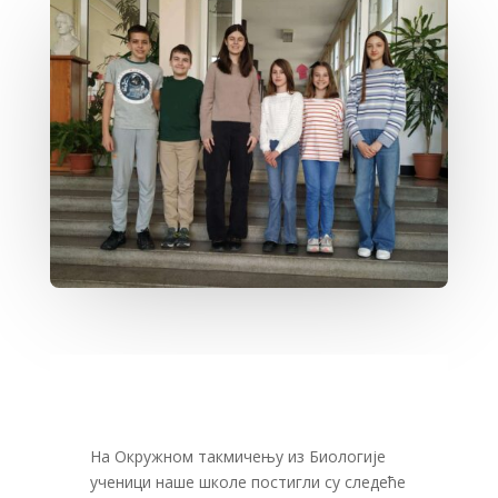
На Окружном такмичењу из Биологије
ученици наше школе постигли су следеће