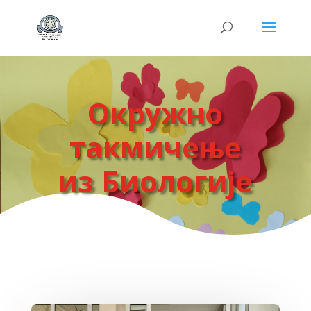
Окружно
такмичењe
из Биологије