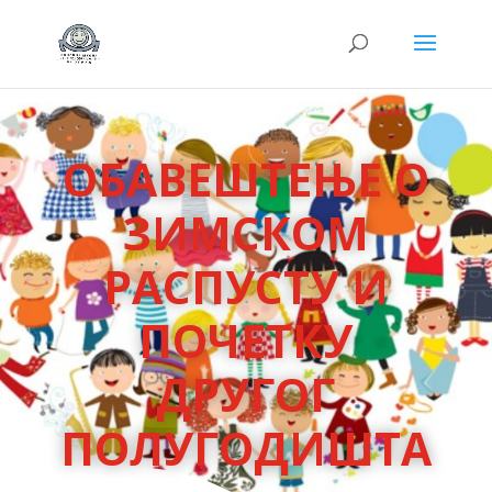
ОБАВЕШТЕЊЕ О
ЗИМСКОМ
РАСПУСТУ И
ПОЧЕТКУ
ДРУГОГ
ПОЛУГОДИШТА