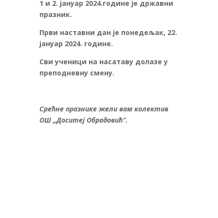
1 и 2. јануар 2024.године
је државни
празни
к.
Први наставни дан је понедељак,
22.
јануар 2024.
године
.
Сви ученици на насатаву долазе у
преподневну смену.
Срећне празнике жели вам колектив
ОШ „Доситеј Обрадовић“
.