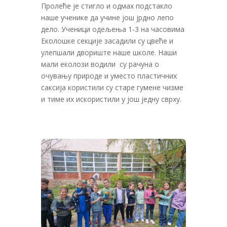
Пролеће је стигло и одмах подстакло
наше ученике да учине још јрдно лепо
дело. Ученици одељења 1-3 на часовима
Еколошке секције засадили су цвеће и
улепшали двориште наше школе. Наши
мали еколози водили су рачуна о
очувању природе и уместо пластичних
саксија користили су старе гумене чизме
и тиме их искористили у још једну сврху.